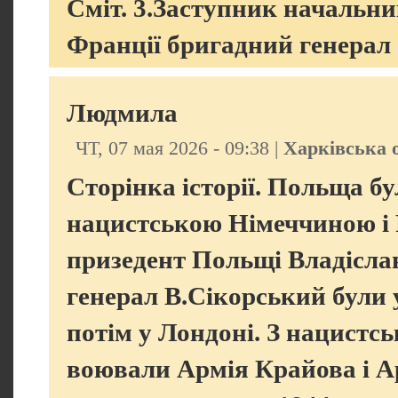
Сміт. 3.Заступник начальн
Франції бригадний генерал
Людмила
ЧТ, 07 мая 2026 - 09:38 |
Харківська 
Сторінка історії. Польща бу
нацистською Німеччиною і
призедент Польщі Владіслав
генерал В.Сікорський були 
потім у Лондоні. З нацистс
воювали Армія Крайова і А