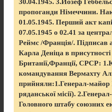
30.04.1945. 3.Йозеф Геббельс
пропоганди Німеччини. Нак
01.05.1945. Перший акт кап
07.05.1945 о 02.41 за центр
Реймс /Франція/. Підписав а
Карла Деніца в присутност
Британії,Франції, СРСР: 1.
командування Вермахту Аль
прийняли:1.Генерал-майор 
ряданської місії). 2.Генер
Головного штабу союзних е