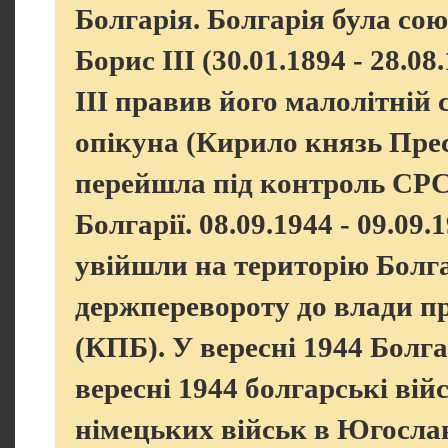
Болгарія. Болгарія була с
Борис ІІІ (30.01.1894 - 28.0
ІІІ правив його малолітній 
опікуна (Кирило князь Прес
перейшла під контроль СРСР
Болгарії. 08.09.1944 - 09.09
увійшли на територію Болгар
держперевороту до влади 
(КПБ). У вересні 1944 Болг
вересні 1944 болгарські вій
німецьких військ в Югослав