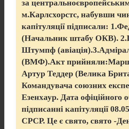
за центральноєвропейським 
м.Карлсхорстс, набувши чин
капітуляції підписали: 1.
(Начальник штабу ОКВ). 2
Штумпф (авіація).3.Адмірал
(ВМФ).Акт прийняли:Марш
Артур Теддер (Велика Брит
Командувача союзних експе
Езенхаур. Дата офіційного 
підписанні капітуляції 08.05
СРСР. Це є свято, свято -Де