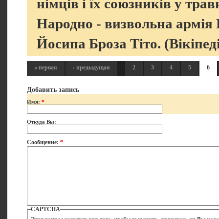
німців і їх союзників у тра
Народно - визвольна армія
Йосипа Броза Тіто. (Вікіпеді
…
« первая
‹ предыдущая
2
3
4
5
6
Добавить запись
Имя:
*
Откуда Вы:
Сообщение:
*
CAPTCHA