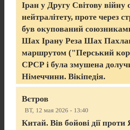
Іран у Другу Світову війну
нейтралітету, проте через с
був окупований союзниками
Шах Ірану Реза Шах Пахлав
маршрутом ("Перський кори
СРСР і була змушена долуч
Німеччини. Вікіпедія.
Вєтров
ВТ, 12 мая 2026 - 13:40
Китай. Вів бойові дії проти 