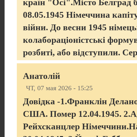
країн "Осі".Місто Белград б
08.05.1945 Німеччина капіт
війни. До весни 1945 німець
колабораціоністські формув
розбиті, або відступили. Сер
Анатолій
ЧТ, 07 мая 2026 - 15:25
Довідка -1.Франклін Делано
США. Помер 12.04.1945. 2.Ад
Рейхсканцлер Німеччини.На