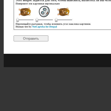
Этот воп
Поверните эти картинки
вертикально
Перемещайте рычажки, чтобы изменить угол наклона картинок
Human test by
NotCaptcha for Drupal