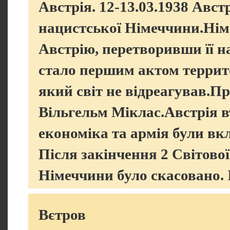
Австрія. 12-13.03.1938 Авст
нацистської Німеччини.Німе
Австрію, перетворивши її н
стало першим актом террито
який світ не відреагував.П
Вільгельм Міклас.Австрія вт
економіка та армія були вк
Після закінчення 2 Світової
Німеччини було скасовано. І
Вєтров