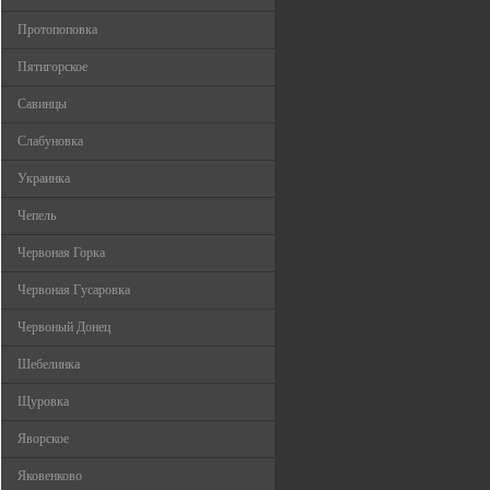
Протопоповка
Пятигорское
Савинцы
Слабуновка
Украинка
Чепель
Червоная Горка
Червоная Гусаровка
Червоный Донец
Шебелинка
Щуровка
Яворское
Яковенково