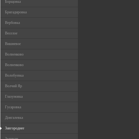
Борщовка
Бригадировка
Вербовка
Веселое
Вишневое
Волвенково
Волвенково
Волобуевка
Волчий Яр
Глазуновка
Гусаровка
Довгалевка
Завгороднее
Залиман