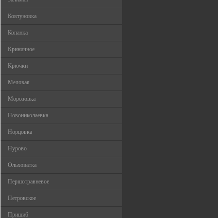
Ковтуновка
Копанка
Криничное
Крючки
Меловая
Морозовка
Новониколаевка
Норцовка
Нурово
Ольховатка
Першотравневое
Петровское
Пришиб