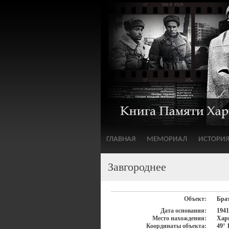
ГЛАВНАЯ
МЕМОРИАЛ
ИСТОРИ
Завгороднее
Объект:
Бра
Дата основания:
1941
Место нахождения:
Харь
Координаты объекта:
49° 