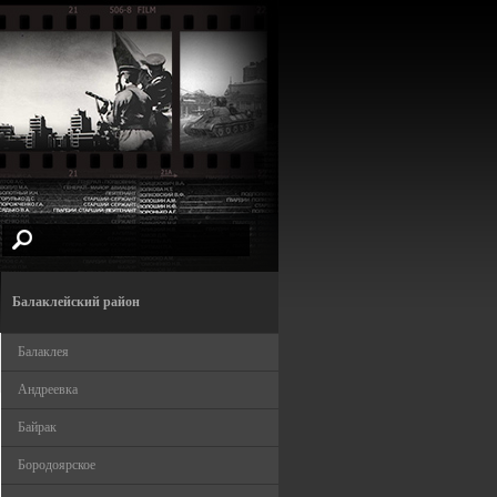
Балаклейский район
Балаклея
Андреевка
Байрак
Бородоярское