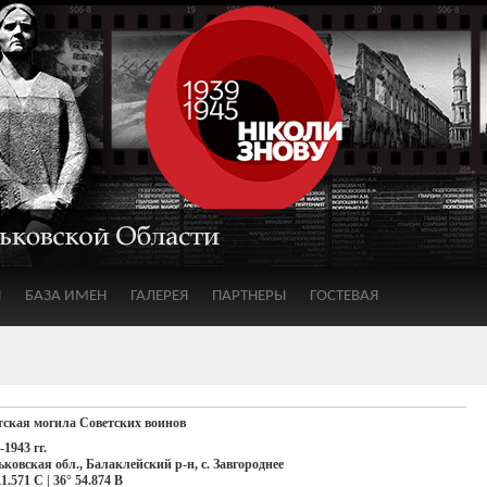
Я
БАЗА ИМЕН
ГАЛЕРЕЯ
ПАРТНЕРЫ
ГОСТЕВАЯ
тская могила Советских воинов
-1943 гг.
ковская обл., Балаклейский р-н, с. Завгороднее
11.571 С | 36° 54.874 В