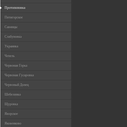
Протопоповка
Пятигорское
Савинцы
Слабуновка
Украинка
Чепель
Червоная Горка
Червоная Гусаровка
Червоный Донец
Шебелинка
Щуровка
Яворское
Яковенково