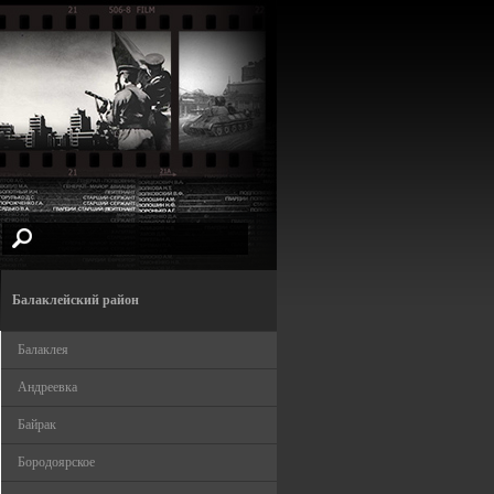
Балаклейский район
Балаклея
Андреевка
Байрак
Бородоярское