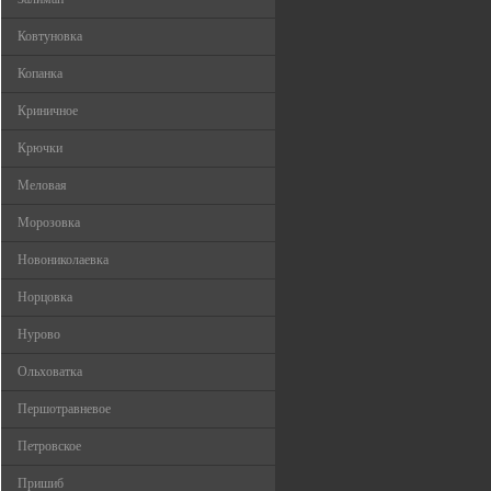
Ковтуновка
Копанка
Криничное
Крючки
Меловая
Морозовка
Новониколаевка
Норцовка
Нурово
Ольховатка
Першотравневое
Петровское
Пришиб