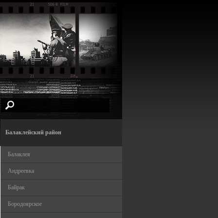
Балаклейский район
Балаклея
Андреевка
Байрак
Бородоярское