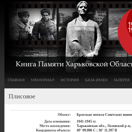
ГЛАВНАЯ
МЕМОРИАЛ
ИСТОРИЯ
БАЗА ИМЕН
ГАЛЕРЕЯ
Плисовое
Объект:
Братская могила Советских воин
Дата основания:
1941-1945 гг.
Место нахождения:
Харьковская обл., Лозовской р-н, 
Координаты объекта:
49° 09.006 С | 36° 11.397 В