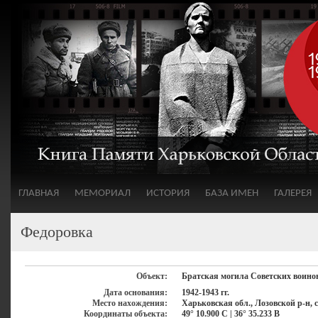
ГЛАВНАЯ
МЕМОРИАЛ
ИСТОРИЯ
БАЗА ИМЕН
ГАЛЕРЕЯ
Федоровка
Объект:
Братская могила Советских воино
Дата основания:
1942-1943 гг.
Место нахождения:
Харьковская обл., Лозовской р-н, 
Координаты объекта:
49° 10.900 С | 36° 35.233 В