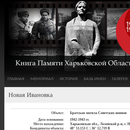
ГЛАВНАЯ
МЕМОРИАЛ
ИСТОРИЯ
БАЗА ИМЕН
ГАЛЕРЕЯ
Новая Ивановка
Объект:
Братская могила Советских воинов
Дата основания:
1942-1943 гг.
Место нахождения:
Харьковская обл., Лозовской р-н, с.
Координаты объекта:
48° 53.153 С | 36° 12.719 В