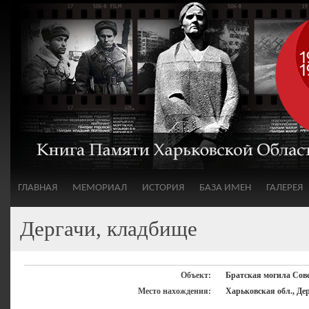
ГЛАВНАЯ
МЕМОРИАЛ
ИСТОРИЯ
БАЗА ИМЕН
ГАЛЕРЕЯ
Дергачи, кладбище
Объект:
Братская могила Сов
Место нахождения:
Харьковская обл., Де