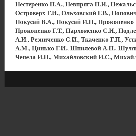
Нестеренко П.А., Невпряга П.И., Нежальс
Островерх Г.И., Ольховский Г.В., Попович
Покусай В.А., Покусай И.П., Прокопенко 
Прокопенко Г.Т., Пархоменко С.И., Подл
А.И., Резниченко С.И., Ткаченко Г.П., Ус
А.М., Цинько Г.И., Шпилевой А.П., Шуляк
Чепела И.Н., Михайловский И.С., Михай