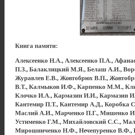
Книга памяти:
Алексеенко Н.А., Алексеенко П.А., Афана
П.З., Балаклицкий М.Я., Белаш А.И., Воро
Журавлев Е.В., Жовтобрюх В.П., Жовтобр
В.Т., Калмыков И.Ф., Карпенко М.М., Кли
Клочко И.А., Кармазин И.И., Кармазин И.
Кантемир П.Т., Кантемир А.Д., Коробка С.
Маслий А.И., Марченко П.Г., Мишенко И.
Устименко Г.М., Михайловский С.С., Ма
Мирошниченко Н.Ф., Нечепуренко В.Ф., 