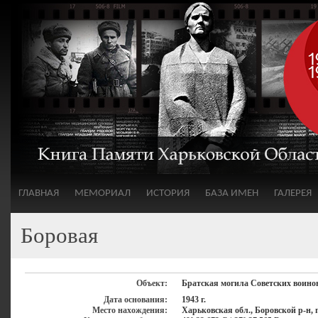
ГЛАВНАЯ
МЕМОРИАЛ
ИСТОРИЯ
БАЗА ИМЕН
ГАЛЕРЕЯ
Боровая
Объект:
Братская могила Советских воино
Дата основания:
1943 г.
Место нахождения:
Харьковская обл., Боровской р-н, 