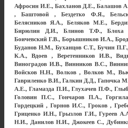
Афросин И.Е., Бахланов Д.Е., Балашов А.
, Баштовой , Бездетко Ф.Я., Бельск
Белясников Я.А., Беляков М.Е., Берди
Бирюлин Д.И., Блинов Т.Ф., Блоха 
Боичевский Г.В., Борышников И.А., Бродн
Буданов Н.М., Буханцов С.Т., Бучин П.Г.
К.А., Вдоев , Веретенников И.В., Вид
Виноградов И.В., Винников В.С., Винни
Войсков Н.Н., Волков , Волков М., Вью
Гавриленко В.И., Галкин Д.Д., Гапочка М.
А.Е., Гламазда П.И., Глухачев П.Ф., Глы
Головин П.С., Гончаров П.А., Горгила
Гордецкий , Горнов И.С., Гроков , Греб
Гриценко И.Н., Грызлов Г.И., Гуреев А.А
Н.И., Данилов Н.И., Джокеев С., Дубинки