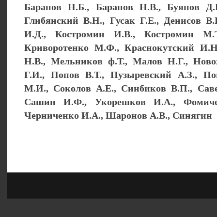
Баранов Н.Б., Баранов Н.В., Буянов Д.
Глибянский В.Н., Гусак Г.Е., Денисов В
И.Д., Костромин И.В., Костромин М.Т
Криворотенко М.Ф., Краснокутский И.Н
Н.В., Мельников ф.Т., Малов Н.Г., Нов
Г.И., Попов В.Т., Пузыревский А.З., П
М.И., Соколов А.Е., Синбиков В.П., Саве
Сашин И.Ф., Укорешков И.А., Фомиче
Черниченко И.А., Шаронов А.В., Синягин