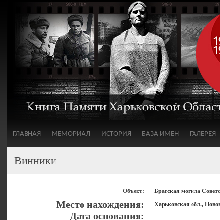
ГЛАВНАЯ
МЕМОРИАЛ
ИСТОРИЯ
БАЗА ИМЕН
ГАЛЕРЕЯ
Винники
Объект:
Братская могила Cовет
Место нахождения:
Харьковская обл., Ново
Дата основания: