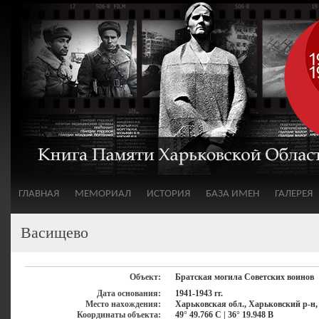
ГЛАВНАЯ
МЕМОРИАЛ
ИСТОРИЯ
БАЗА ИМЕН
ГАЛЕРЕЯ
Васищево
Объект:
Братская могила Советских воинов
Дата основания:
1941-1943 гг.
Место нахождения:
Харьковская обл., Харьковский р-н,
Координаты объекта:
49° 49.766 С | 36° 19.948 В