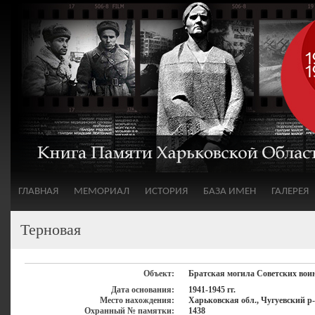
ГЛАВНАЯ
МЕМОРИАЛ
ИСТОРИЯ
БАЗА ИМЕН
ГАЛЕРЕЯ
Терновая
Объект:
Братская могила Советских вои
Дата основания:
1941-1945 гг.
Место нахождения:
Харьковская обл., Чугуевский р-
Охранный № памятки:
1438