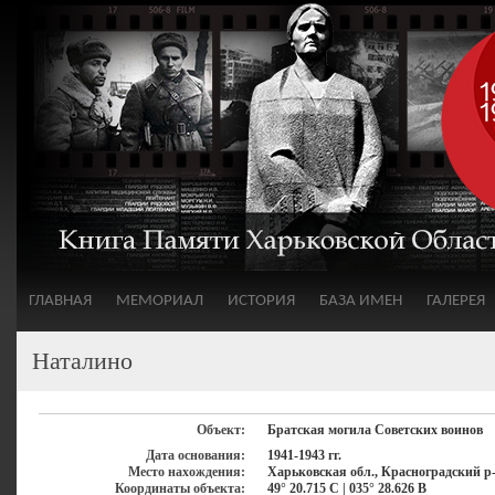
ГЛАВНАЯ
МЕМОРИАЛ
ИСТОРИЯ
БАЗА ИМЕН
ГАЛЕРЕЯ
Наталино
Объект:
Братская могила Советских воинов
Дата основания:
1941-1943 гг.
Место нахождения:
Харьковская обл., Красноградский р-
Координаты объекта:
49° 20.715 С | 035° 28.626 В