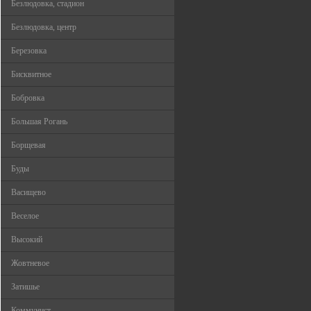
Безлюдовка, стадион
Безлюдовка, центр
Березовка
Бисквитное
Бобровка
Большая Рогань
Борщевая
Буды
Васищево
Веселое
Высокий
Жовтневое
Затишье
Коммунист