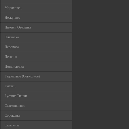
Мороховец
Нескучное
Нижняя Озерянка
Ольховка
Перемога
Песочин
Покотиловка
Радгоспное (Совхозное)
Ржавец
Русские Тишки
Селекционное
Сороковка
Стрелечье