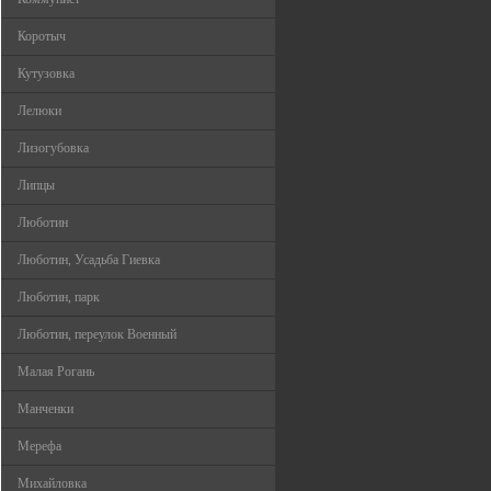
Коротыч
Кутузовка
Лелюки
Лизогубовка
Липцы
Люботин
Люботин, Усадьба Гиевка
Люботин, парк
Люботин, переулок Военный
Малая Рогань
Манченки
Мерефа
Михайловка