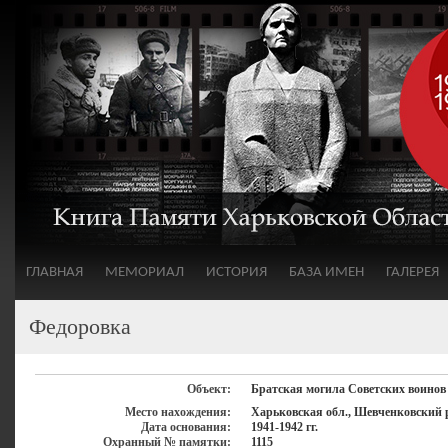
ГЛАВНАЯ
МЕМОРИАЛ
ИСТОРИЯ
БАЗА ИМЕН
ГАЛЕРЕЯ
Федоровка
Объект:
Братская могила Cоветских воинов
Место нахождения:
Харьковская обл., Шевченковский р
Дата основания:
1941-1942 гг.
Охранный № памятки:
1115