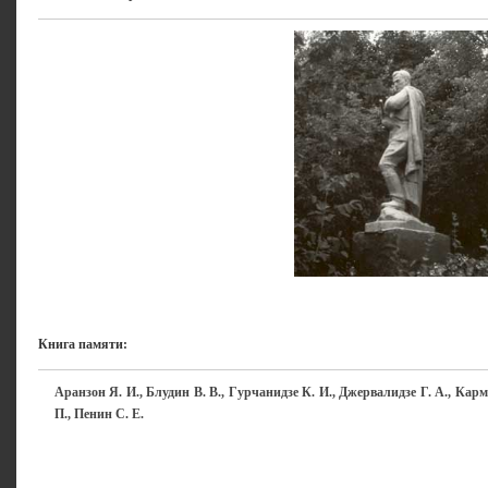
Книга памяти:
Аранзон Я. И., Блудин В. В., Гурчанидзе К. И., Джервалидзе Г. А., Карм
П., Пенин С. Е.