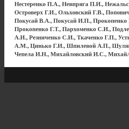
Нестеренко П.А., Невпряга П.И., Нежальс
Островерх Г.И., Ольховский Г.В., Попович
Покусай В.А., Покусай И.П., Прокопенко 
Прокопенко Г.Т., Пархоменко С.И., Подл
А.И., Резниченко С.И., Ткаченко Г.П., Ус
А.М., Цинько Г.И., Шпилевой А.П., Шуляк
Чепела И.Н., Михайловский И.С., Михай