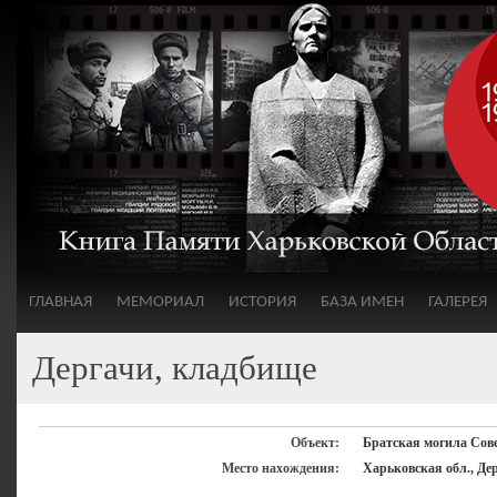
ГЛАВНАЯ
МЕМОРИАЛ
ИСТОРИЯ
БАЗА ИМЕН
ГАЛЕРЕЯ
Дергачи, кладбище
Объект:
Братская могила Сов
Место нахождения:
Харьковская обл., Де