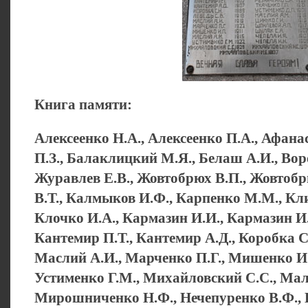
Книга памяти:
Алексеенко Н.А., Алексеенко П.А., Афана
П.З., Балаклицкий М.Я., Белаш А.И., Воро
Журавлев Е.В., Жовтобрюх В.П., Жовтобр
В.Т., Калмыков И.Ф., Карпенко М.М., Кли
Клочко И.А., Кармазин И.И., Кармазин И.
Кантемир П.Т., Кантемир А.Д., Коробка С.
Маслий А.И., Марченко П.Г., Мишенко И.
Устименко Г.М., Михайловский С.С., Ма
Мирошниченко Н.Ф., Нечепуренко В.Ф., 