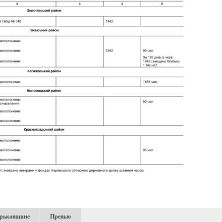
арьковщине
Превью