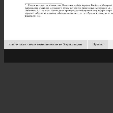
Фашистские лагеря военнопленных на Харьковщине
Превью