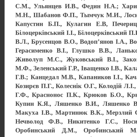
С.М., Ульянцев И.В., Федин Н.А.; Хар
М.Н., Шабанов Ф.П., Тымчук М.И., Лоси
Капустин Б.П., Кулагин Е.В, Печериц
Білоцерківський І.І., Білоцерківський П.І
В.Л., Брусенцов В.О., Водоп’янов І.А., В
Герасименко В.І., Глушко В.В., Ланьк
Живолуп М.С., Жуковський В.І., Зако
М.Ф., Зеленський Г.Р., Іващенко І.В., К
Г.В.; Канцедал М.В., Капаников І.І., Кач
Козирєв П.Г., Колеснік О.Г., Колодій Л.І.
Г.Ф., Краснонос П.К., Крюков Б.О., Крю
Купин К.Я., Ляшенко В.И., Ляшенко В
Макуха І.В., Мартинюк В.К., Мерзлий 
Нечволод Ф.В., Никитенко Г.С., Носи
Оробинський Д.М., Оробинський М.