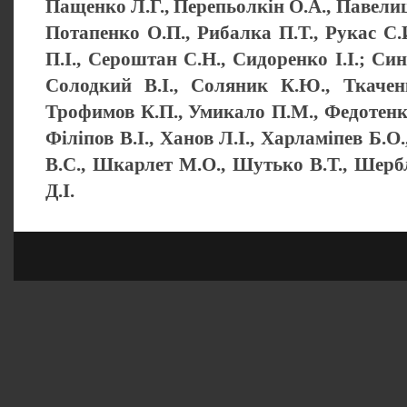
Пащенко Л.Г., Перепьолкін О.А., Павелиц
Потапенко О.П., Рибалка П.Т., Рукас С.И
П.І., Сероштан С.Н., Сидоренко І.І.; Си
Солодкий В.І., Соляник К.Ю., Ткаченк
Трофимов К.П., Умикало П.М., Федотенк
Філіпов В.І., Ханов Л.І., Харламіпев Б.
В.С., Шкарлет М.О., Шутько В.Т., Шерб
Д.І.