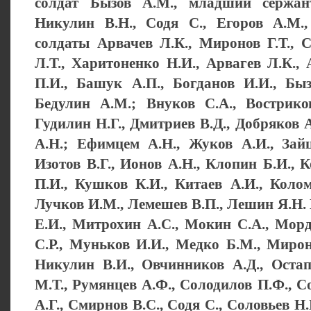
солдат Бызов А.М., младший сержа
Никулин В.Н., Содя С., Егоров А.М.,
солдаты Арвачев Л.К., Миронов Г.Т., 
Л.Т., Харитоненко Н.И., Арвагев Л.К.,
П.И., Башук А.П., Богданов И.И., Быз
Бедулин А.М.; Внуков С.А., Востриков
Гудилин Н.Г., Дмитриев В.Д., Добряков А
А.Н.; Ефимцем А.Н., Жуков А.И., Зайц
Изотов В.Г., Ионов А.Н., Клопин Б.И., 
П.И., Кушков К.И., Китаев А.И., Колом
Лучков И.М., Лемешев В.П., Лешин Я.Н. Н
Е.И., Митрохин А.С., Мокин С.А., Мор
С.Р., Муньков И.И., Медко Б.М., Мирон
Никулин В.И., Овчинников А.Д., Оста
М.Т., Румянцев А.Ф., Солодилов П.Ф., 
А.Г., Смирнов В.С., Содя С., Соловьев Н