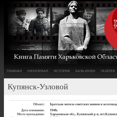
ГЛАВНАЯ
МЕМОРИАЛ
ИСТОРИЯ
БАЗА ИМЕН
ГАЛЕРЕЯ
Купянск-Узловой
Объект:
Братская могила советских воинов и железн
Дата основания:
1948г.
Место нахождения:
Харьковская обл., Купянский р-н, пгт.Купянс