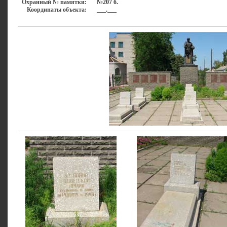
Охранный № памятки:
№207 б.
Координаты объекта:
___.___