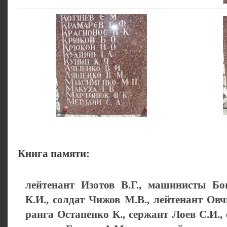
Книга памяти:
лейтенант Изотов В.Г., машинисты Бо
К.И., солдат Чижов М.В., лейтенант Овчи
ранга Остапенко К., сержант Лоев С.И.,